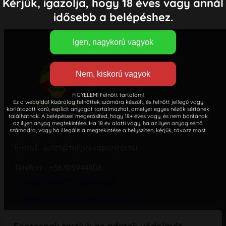
Kérjük, igazolja, hogy 18 éves vagy annál
idősebb a belépéshez.
FIGYELEM! Felnőtt tartalom!
Ez a weboldal kizárólag felnőttek számára készült, és felnőtt jellegű vagy
korlátozott korú, explicit anyagot tartalmazhat, amelyet egyes nézők sértőnek
Cím: 1152 Budapest, Csokonai utca 4.
találhatnak. A belépéssel megerősíted, hogy 18+ éves vagy, és nem bántanak
az ilyen anyag megtekintése. Ha 18 év alatti vagy, ha az ilyen anyag sértő
(Nem üzlet)
számodra, vagy ha illegális a megtekintése a helyszínen, kérjük, távozz most.
E-mail: uzlet@tailorsvaporizer.hu
Telefon: +36705944806
Adatvédelmi nyilatkozat
Általános szerződési feltételek
Cookie – süti – szabályzat