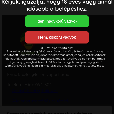
Kérjük, igazolja, hogy 18 éves vagy annál
idősebb a belépéshez.
FIGYELEM! Felnőtt tartalom!
Ez a weboldal kizárólag felnőttek számára készült, és felnőtt jellegű vagy
korlátozott korú, explicit anyagot tartalmazhat, amelyet egyes nézők sértőnek
Cím: 1152 Budapest, Csokonai utca 4.
találhatnak. A belépéssel megerősíted, hogy 18+ éves vagy, és nem bántanak
az ilyen anyag megtekintése. Ha 18 év alatti vagy, ha az ilyen anyag sértő
(Nem üzlet)
számodra, vagy ha illegális a megtekintése a helyszínen, kérjük, távozz most.
E-mail: uzlet@tailorsvaporizer.hu
Telefon: +36705944806
Adatvédelmi nyilatkozat
Általános szerződési feltételek
Cookie – süti – szabályzat