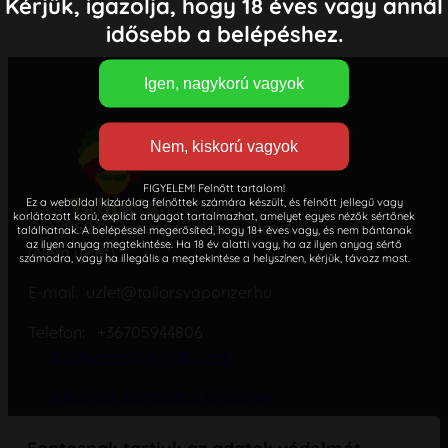
Kérjük, igazolja, hogy 18 éves vagy annál
idősebb a belépéshez.
FIGYELEM! Felnőtt tartalom!
Ez a weboldal kizárólag felnőttek számára készült, és felnőtt jellegű vagy
korlátozott korú, explicit anyagot tartalmazhat, amelyet egyes nézők sértőnek
Cím: 1152 Budapest, Csokonai utca 4.
találhatnak. A belépéssel megerősíted, hogy 18+ éves vagy, és nem bántanak
az ilyen anyag megtekintése. Ha 18 év alatti vagy, ha az ilyen anyag sértő
(Nem üzlet)
számodra, vagy ha illegális a megtekintése a helyszínen, kérjük, távozz most.
E-mail: uzlet@tailorsvaporizer.hu
Telefon: +36705944806
Adatvédelmi nyilatkozat
Általános szerződési feltételek
Cookie – süti – szabályzat