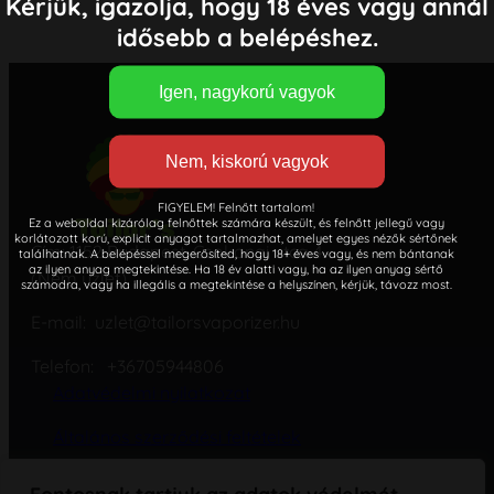
Kérjük, igazolja, hogy 18 éves vagy annál
idősebb a belépéshez.
FIGYELEM! Felnőtt tartalom!
Ez a weboldal kizárólag felnőttek számára készült, és felnőtt jellegű vagy
korlátozott korú, explicit anyagot tartalmazhat, amelyet egyes nézők sértőnek
Cím: 1152 Budapest, Csokonai utca 4.
találhatnak. A belépéssel megerősíted, hogy 18+ éves vagy, és nem bántanak
az ilyen anyag megtekintése. Ha 18 év alatti vagy, ha az ilyen anyag sértő
(Nem üzlet)
számodra, vagy ha illegális a megtekintése a helyszínen, kérjük, távozz most.
E-mail: uzlet@tailorsvaporizer.hu
Telefon: +36705944806
Adatvédelmi nyilatkozat
Általános szerződési feltételek
Cookie – süti – szabályzat