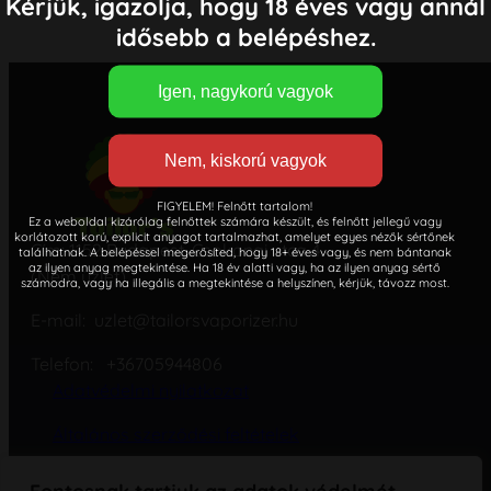
Kérjük, igazolja, hogy 18 éves vagy annál
idősebb a belépéshez.
FIGYELEM! Felnőtt tartalom!
Ez a weboldal kizárólag felnőttek számára készült, és felnőtt jellegű vagy
korlátozott korú, explicit anyagot tartalmazhat, amelyet egyes nézők sértőnek
Cím: 1152 Budapest, Csokonai utca 4.
találhatnak. A belépéssel megerősíted, hogy 18+ éves vagy, és nem bántanak
az ilyen anyag megtekintése. Ha 18 év alatti vagy, ha az ilyen anyag sértő
(Nem üzlet)
számodra, vagy ha illegális a megtekintése a helyszínen, kérjük, távozz most.
E-mail: uzlet@tailorsvaporizer.hu
Telefon: +36705944806
Adatvédelmi nyilatkozat
Általános szerződési feltételek
Cookie – süti – szabályzat